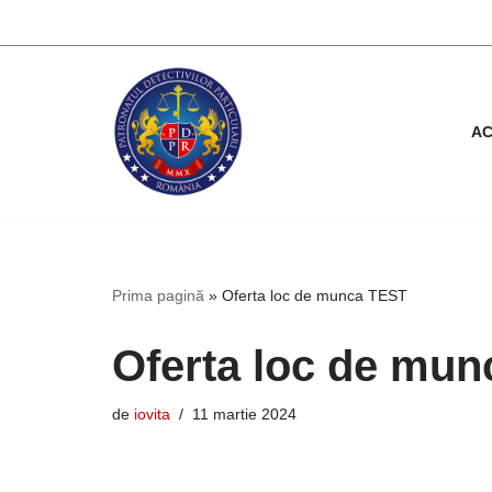
Sari
la
conținut
A
Prima pagină
»
Oferta loc de munca TEST
Oferta loc de mu
de
iovita
11 martie 2024