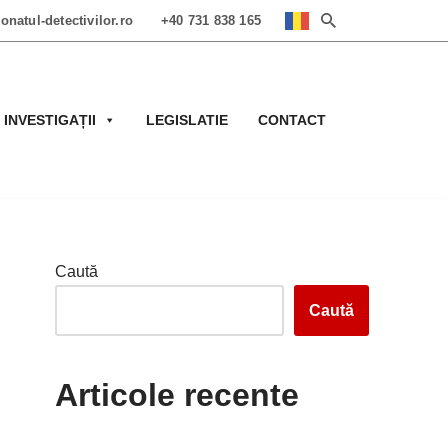
onatul-detectivilor.ro
+40 731 838 165
 INVESTIGAȚII
LEGISLATIE
CONTACT
Caută
Caută
Articole recente